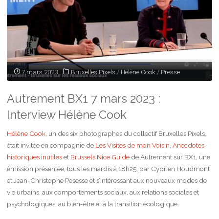
7 mars 2023
Bruxelles Pixels
/
Hélène Cook
/
Presse
Autrement BX1 7 mars 2023 :
Interview Hélène Cook
Hélène Cook
, un des six photographes du collectif Bruxelles Pixels,
était invitée en compagnie de
Les Visites de mon Voisin
,
Anecdotes
historiques inutiles
et
Brussels Nice Guide
de Autrement sur BX1, une
émission présentée, tous les mardis à 18h25, par Cyprien Houdmont
et Jean-Christophe Pesesse et s’intéressant aux nouveaux modes de
vie urbains, aux comportements sociaux, aux relations sociales et
psychologiques, au bien-être et à la transition écologique.