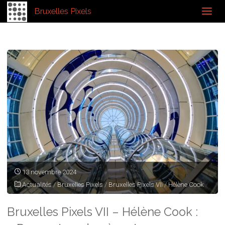
Home
Photographes
Photographes Résidents
Archive for
Bruxelles Pixels
category "Hélène Cook"
13 novembre 2024
Actualités
/
Bruxelles Pixels
/
Bruxelles Pixels VII
/
Hélène Cook
Bruxelles Pixels VII – Hélène Cook :