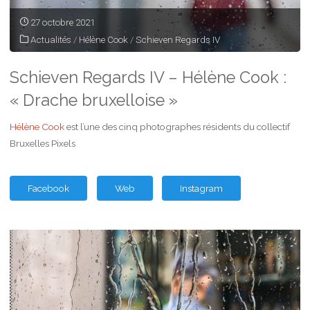
27 octobre 2021
Actualités
/
Hélène Cook
/
Schieven Regards IV
Schieven Regards IV – Hélène Cook :
« Drache bruxelloise »
Hélène Cook
est l’une des cinq photographes résidents du collectif
Bruxelles Pixels
Facebook
Web
Instagram