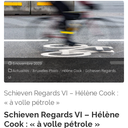
5 novembre 2023
Actualités
/
Bruxelles Pixels
/
Hélène Cook
/
Schieven Regards
VI
Schieven Regards VI – Hélène Cook :
« à volle pétrole »
Schieven Regards VI –
Hélène
Cook
: « à volle pétrole »