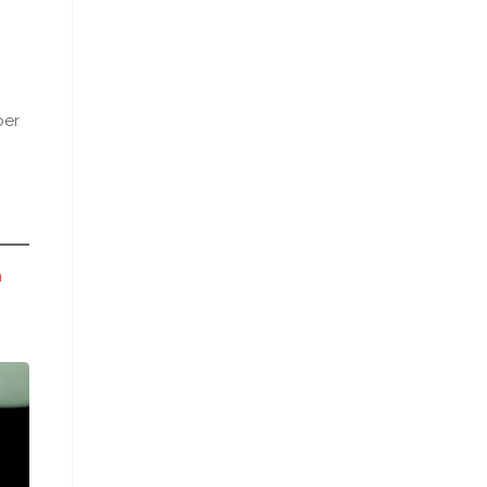
ber
n