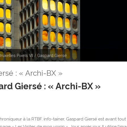
Bruxelles Pixels VII
/
Gaspard Giersé
ersé : « Archi-BX »
ard Giersé : « Archi-BX »
 chroniqueur à la RTBF, info-tainer, Gaspard Giersé est avant tout 
page « Les Visites de mon voisin ». Jour après jour, Il utilise l’im