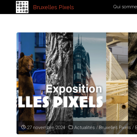
Bruxelles Pixels
Qui somme
Hom
Skip
E
to
content
27 novembre 2024
Actualités
/
Bruxelles Pixels
/