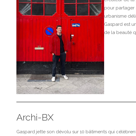
pour partager s
urbanisme délir
Gaspard est un
de la beauté q
Archi-BX
Gaspard jette son dévolu sur 10 bâtiments qui célèbrent l