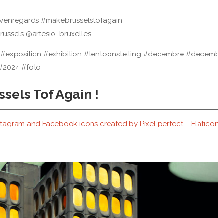
evenregards #makebrusselstofagain
ussels @artesio_bruxelles
 #exposition #exhibition #tentoonstelling #decembre #decem
#2024 #foto
sels Tof Again !
stagram and Facebook icons created by Pixel perfect – Flatico