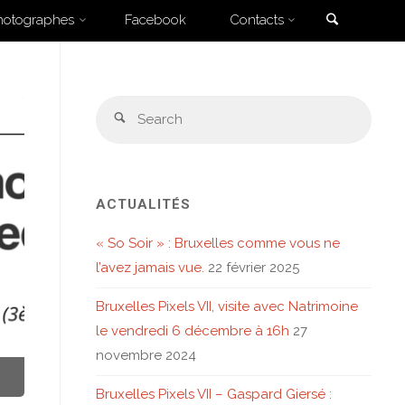
Search
hotographes
Facebook
Contacts
ixels VII"
Sear
Search
for:
ACTUALITÉS
« So Soir » : Bruxelles comme vous ne
l’avez jamais vue.
22 février 2025
Bruxelles Pixels VII, visite avec Natrimoine
le vendredi 6 décembre à 16h
27
novembre 2024
Bruxelles Pixels VII – Gaspard Giersé :