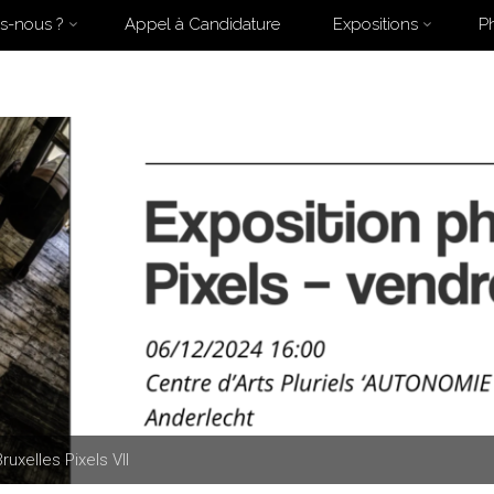
s-nous ?
Appel à Candidature
Expositions
P
e
xpositions
Expositions Collectives
Archive for category "Bruxelles P
Bruxelles Pixels VII