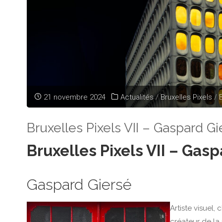
21 novembre 2024
Actualités
/
Bruxelles Pixels
/
Bruxelles Pixels VII – Gaspard Gi
Bruxelles Pixels VII – Gasp
Gaspard Giersé
Artiste visuel,
créateur de la 