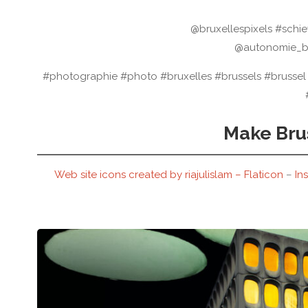
@bruxellespixels #schi
@autonomie_br
#photographie #photo #bruxelles #brussels #brussel
Make Brus
Web site icons created by riajulislam – Flaticon
–
In