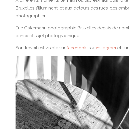
A différents moments, le matin ou l’après-midi, quand le so
Bruxelles s’illuminent, et aux détours des rues, des omb
photographier.
Eric Ostermann photographie Bruxelles depuis de nombr
principal sujet photographique.
Son travail est visible sur
facebook
, sur
instagram
et su