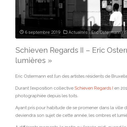
6 septembre 2019
Actualités
/
Eric Ostermann
/
S
Schieven Regards II – Eric Oste
lumières »
Eric Ostermann est l’un des artistes résidents de Bruxelle
Durant l’exposition collective
Schieven Regards I
en 2018
photographiée depuis les toits.
Ayant pris pour habitude de se promener dans la ville dès
deviendra son sujet de cette année, les ombres et lumiè