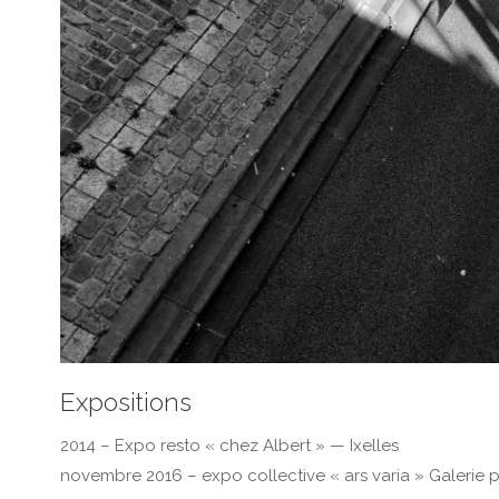
Expositions
2014 – Expo resto « chez Albert » — Ixelles
novembre 2016 – expo collective « ars varia » Galerie pa