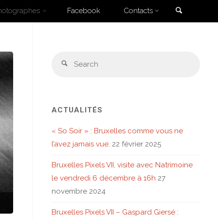
Search
hotographes
Facebook
Contacts
Sear
Search
for:
ACTUALITÉS
« So Soir » : Bruxelles comme vous ne
l’avez jamais vue.
22 février 2025
Bruxelles Pixels VII, visite avec Natrimoine
le vendredi 6 décembre à 16h
27
novembre 2024
Bruxelles Pixels VII – Gaspard Giersé :