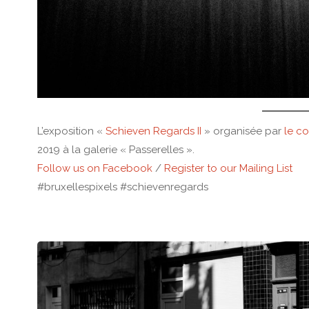
L’exposition «
Schieven Regards II
» organisée par
le co
2019 à la galerie « Passerelles ».
Follow us on Facebook
/
Register to our Mailing List
#bruxellespixels #schievenregards