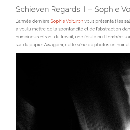
Schieven Regards II – Sophie Vo
L’année dernière
Sophie Voituron
vous présentait les sal
a voulu mettre de la spontanéité et de l’abstraction da
humaines rentrant du travail, une fois la nuit tombée, s
sur du papier Awagami, cette série de photos en noir et