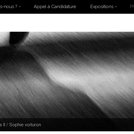
s-nous ?
Appel à Candidature
Expositions
P
Home
Archive for category "Photographes"
(Page 7)
 II
/
Sophie voituron