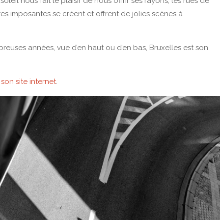
leil nous fait le plaisir de nous offrir ses rayons, les rues de
res imposantes se créent et offrent de jolies scènes à
euses années, vue d’en haut ou d’en bas, Bruxelles est son
r
son site internet
.