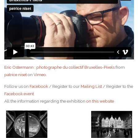
Eric Ostermann : photographe du collectif Bruxelles-Pixels
from
patrice niset
on
Vimeo
.
Follow us on
Facebook
/ Register to our
Mailing List
/ Register to the
Facebook event
All the information regarding the exhibition
on this website