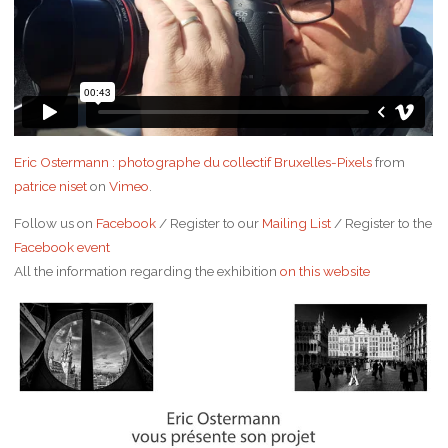
Eric Ostermann : photographe du collectif Bruxelles-Pixels
from
patrice niset
on
Vimeo
.
Follow us on
Facebook
/ Register to our
Mailing List
/ Register to the
Facebook event
All the information regarding the exhibition
on this website