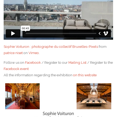
Sophie Voituron : photographe du collectif Bruxelles-Pixels
from
patrice niset
on
Vimeo
.
Follow us on
Facebook
/ Register to our
Mailing List
/ Register to the
Facebook event
All the information regarding the exhibition
on this website