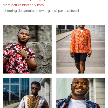
from
patrice niset
on
Vimeo
.
Shooting du Sartorial Show organisé par N.Defustel