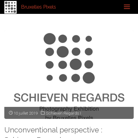
Home
Expositions
Expositions Collectives
Archive for category
Bruxelles Pixels
"Schieven Regards I"
10 juillet 2019
Schieven Regards I
Unconventional perspective :