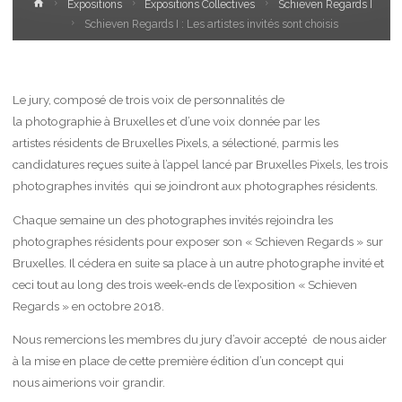
Home
Expositions
Expositions Collectives
Schieven Regards I
Schieven Regards I : Les artistes invités sont choisis
Le
jury,
c
omposé
de trois
voix
de
personnalités
de
la
photographie
à
Bruxelles
et
d’une
vo
ix
donnée
par les
artistes
résidents
de
Bruxelles
Pixels,
a sélectioné, parmis les
candidatures reçues suite à l’appel lancé par Bruxelles Pixels, les trois
photographes invités qui se joindront aux photographes résidents.
Chaque semaine un des photographes invités rejoindra les
photographes résidents pour exposer son « Schieven Regards » sur
Bruxelles. Il cédera en suite sa place à un autre photographe invité et
ceci tout au long des trois week-ends de l’exposition « Schieven
Regards » en octobre 2018.
Nous remercions les membres du jury d’avoir accepté de nous aider
à la mise en place de cette première édition d’un concept qui
nous aimerions voir grandir.