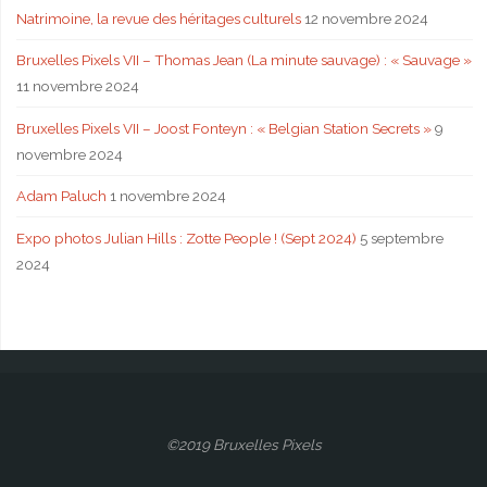
Natrimoine, la revue des héritages culturels
12 novembre 2024
Bruxelles Pixels VII – Thomas Jean (La minute sauvage) : « Sauvage »
11 novembre 2024
Bruxelles Pixels VII – Joost Fonteyn : « Belgian Station Secrets »
9
novembre 2024
Adam Paluch
1 novembre 2024
Expo photos Julian Hills : Zotte People ! (Sept 2024)
5 septembre
2024
©2019 Bruxelles Pixels