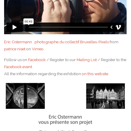
Eric Ostermann : photographe du collectif Bruxelles-Pixels
from
patrice niset
on
Vimeo
.
Follow us on
Facebook
/ Register to our
Mailing List
/ Register to the
Facebook event
All the information regarding the exhibition
on this website