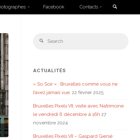
Search
hotographes
Facebook
Contacts
Sear
Search
for:
ACTUALITÉS
« So Soir » : Bruxelles comme vous ne
l’avez jamais vue.
22 février 2025
Bruxelles Pixels VII, visite avec Natrimoine
le vendredi 6 décembre à 16h
27
novembre 2024
Bruxelles Pixels VII – Gaspard Giersé :