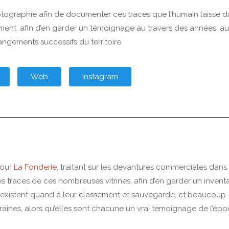
hotographie afin de documenter ces traces que l’humain laisse 
ent, afin d’en garder un témoignage au travers des années, a
angements successifs du territoire.
Web
Instagram
pour
La Fonderie
, traitant sur les devantures commerciales dans 
 traces de ces nombreuses vitrines, afin d’en garder un inventa
 existent quand à leur classement et sauvegarde, et beaucoup
raines, alors qu’elles sont chacune un vrai témoignage de l’ép