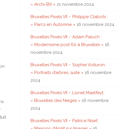
« Archi-BX »
21 novembre 2024
Bruxelles Pixels VII – Philippe Clabots :
« Parcs en Automne »
16 novembre 2024
Bruxelles Pixels VII – Adam Paluch :
« Modernisme post 60 à Bruxelles »
16
novembre 2024
Bruxelles Pixels VII – Sophie Voituron :
ion
« Portraits d’arbres, suite »
16 novembre
2024
Bruxelles Pixels VII – Lionel Maelfeyt :
« Bruxelles des Neiges »
16 novembre
ns
2024
r
uit
Bruxelles Pixels VII – Patrice Niset :
« Maisons d’Arrêt sur Images »
16