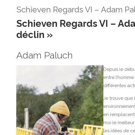
Schieven Regards VI – Adam Palu
Schieven Regards VI – Ada
déclin »
Adam Paluch
Depuis le débu
entre l’homme 
différentes acti
Je trouve que l
environnement.
en remplacent d
moi le meilleu
les idées de ce