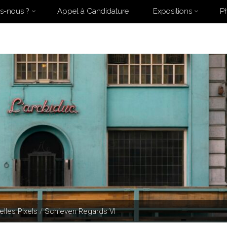
s-nous ?
Appel à Candidature
Expositions
P
Home
Posts tagged "#autonomie"
elles Pixels
/
Schieven Regards VI