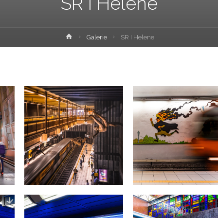
SR I Helene
Home
Galerie
SR I Helene